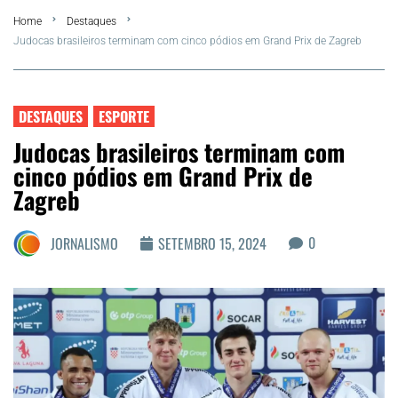
Home
Destaques
FLA Araru 2026
Judocas brasileiros terminam com cinco pódios em Grand Prix de Zagreb
Araruama
DESTAQUES
ESPORTE
Região dos Lagos
Judocas brasileiros terminam com
cinco pódios em Grand Prix de
Agenda Cultural
Zagreb
Colunistas
0
JORNALISMO
SETEMBRO 15, 2024
Matérias Exclusivas