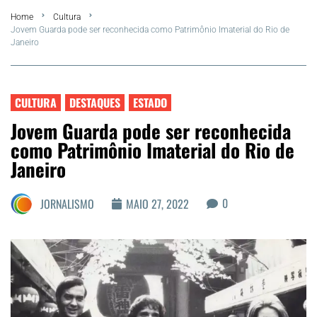
Home
Cultura
FLA Araru 2026
Jovem Guarda pode ser reconhecida como Patrimônio Imaterial do Rio de
Janeiro
Araruama
Região dos Lagos
CULTURA
DESTAQUES
ESTADO
Jovem Guarda pode ser reconhecida
Agenda Cultural
como Patrimônio Imaterial do Rio de
Janeiro
Colunistas
0
JORNALISMO
MAIO 27, 2022
Matérias Exclusivas