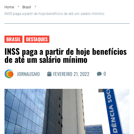
Home
Brasil
FLA Araru 2026
INSS paga a partir de hoje benefícios de até um salário mínimo
Araruama
BRASIL
DESTAQUES
Região dos Lagos
INSS paga a partir de hoje benefícios
de até um salário mínimo
Agenda Cultural
0
JORNALISMO
FEVEREIRO 21, 2022
Colunistas
Matérias Exclusivas