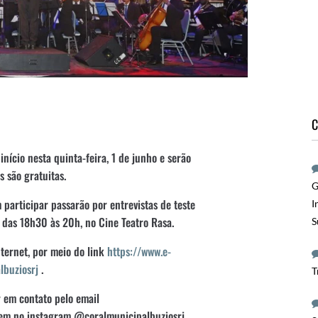
C
nício nesta quinta-feira, 1 de junho e serão
 são gratuitas.
G
 participar passarão por entrevistas de teste
I
, das 18h30 às 20h, no Cine Teatro Rasa.
S
nternet, por meio do link
https://www.e-
lbuziosrj
.
T
 em contato pelo email
m no instagram @coralmunicipalbuziosrj.