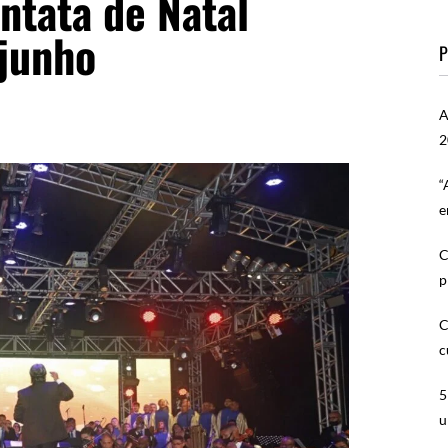
ntata de Natal
junho
P
A
2
“
e
C
p
C
c
5
u