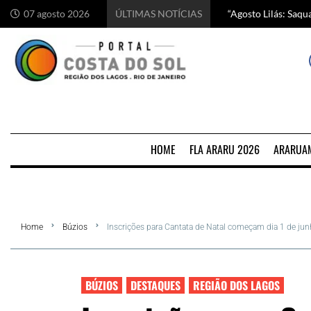
“Agosto Lilás: Saq
Começa hoje em Ara
Chef italiano Anton
5 motivos para visi
07 agosto 2026
ÚLTIMAS NOTÍCIAS
HOME
FLA ARARU 2026
ARARUA
Home
Búzios
Inscrições para Cantata de Natal começam dia 1 de ju
BÚZIOS
DESTAQUES
REGIÃO DOS LAGOS