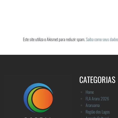
Este site utiliza o Akismet para reduzir spam.
Saiba como seus dados
CATEGORIAS
Home
FLA Araru 2026
Araruama
Região dos Lagos