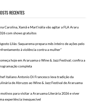
OSTS RECENTES
na Carolina, Xamã e Mart’nália vão agitar a FLA Araru
026 com shows gratuitos
Agosto Lilás: Saquarema prepara mês inteiro de ações pelo
nfrentamento à violência contra a mulher”
omeça hoje em Araruama o Wine & Jazz Festival; confira a
rogramação completa
hef italiano Antonio Di Francesco leva tradição da
ulinária de Abruzzo ao Wine & Jazz Festival de Araruama
 motivos para visitar a Araruama Literária 2026 e viver
ma experiência inesquecível