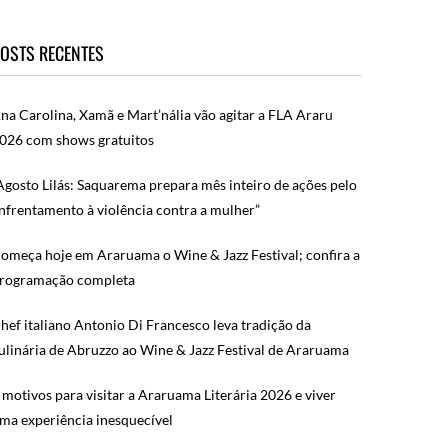
OSTS RECENTES
na Carolina, Xamã e Mart’nália vão agitar a FLA Araru
026 com shows gratuitos
Agosto Lilás: Saquarema prepara mês inteiro de ações pelo
nfrentamento à violência contra a mulher”
omeça hoje em Araruama o Wine & Jazz Festival; confira a
rogramação completa
hef italiano Antonio Di Francesco leva tradição da
ulinária de Abruzzo ao Wine & Jazz Festival de Araruama
 motivos para visitar a Araruama Literária 2026 e viver
ma experiência inesquecível