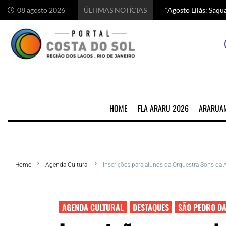
“Agosto Lilás: Saq
Começa hoje em Ara
Chef italiano Anton
5 motivos para visi
08 agosto 2026
ÚLTIMAS NOTÍCIAS
HOME
FLA ARARU 2026
ARARUA
Home
Agenda Cultural
Inscrições para alunos da Orquestra Sons da A
AGENDA CULTURAL
DESTAQUES
SÃO PEDRO DA