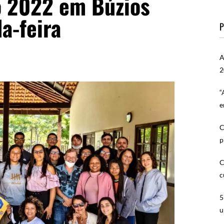
o 2022 em Búzios
a-feira
P
A
2
“
e
C
p
C
c
5
u