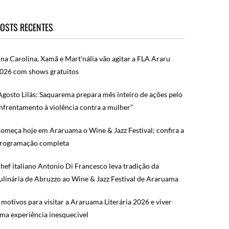
OSTS RECENTES
na Carolina, Xamã e Mart’nália vão agitar a FLA Araru
026 com shows gratuitos
Agosto Lilás: Saquarema prepara mês inteiro de ações pelo
nfrentamento à violência contra a mulher”
omeça hoje em Araruama o Wine & Jazz Festival; confira a
rogramação completa
hef italiano Antonio Di Francesco leva tradição da
ulinária de Abruzzo ao Wine & Jazz Festival de Araruama
 motivos para visitar a Araruama Literária 2026 e viver
ma experiência inesquecível