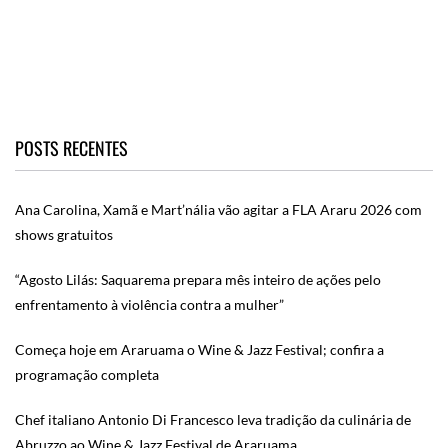
POSTS RECENTES
Ana Carolina, Xamã e Mart’nália vão agitar a FLA Araru 2026 com
shows gratuitos
“Agosto Lilás: Saquarema prepara mês inteiro de ações pelo
enfrentamento à violência contra a mulher”
Começa hoje em Araruama o Wine & Jazz Festival; confira a
programação completa
Chef italiano Antonio Di Francesco leva tradição da culinária de
Abruzzo ao Wine & Jazz Festival de Araruama