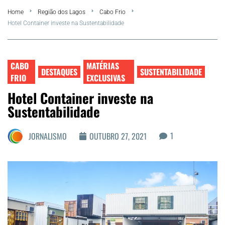
Home
Região dos Lagos
Cabo Frio
FLA Araru 2026
Hotel Container investe na Sustentabilidade
Araruama
CABO
MATÉRIAS
Região dos Lagos
DESTAQUES
SUSTENTABILIDADE
FRIO
EXCLUSIVAS
Hotel Container investe na
Agenda Cultural
Sustentabilidade
Colunistas
1
JORNALISMO
OUTUBRO 27, 2021
Matérias Exclusivas