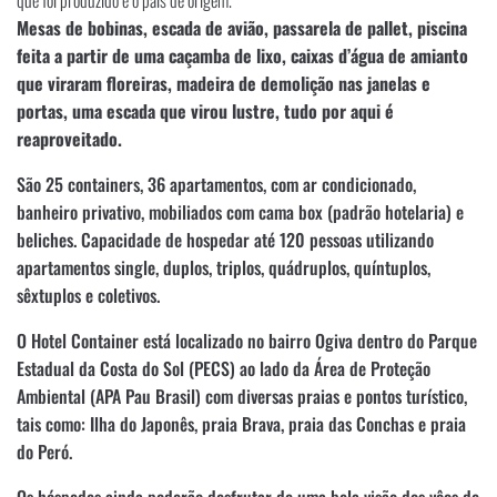
Mesas de bobinas, escada de avião, passarela de pallet, piscina
feita a partir de uma caçamba de lixo, caixas d’água de amianto
que viraram floreiras, madeira de demolição nas janelas e
portas, uma escada que virou lustre, tudo por aqui é
reaproveitado.
São 25 containers, 36 apartamentos, com ar condicionado,
banheiro privativo, mobiliados com cama box (padrão hotelaria) e
beliches. Capacidade de hospedar até 120 pessoas utilizando
apartamentos single, duplos, triplos, quádruplos, quíntuplos,
sêxtuplos e coletivos.
O Hotel Container está localizado no bairro Ogiva dentro do Parque
Estadual da Costa do Sol (PECS) ao lado da Área de Proteção
Ambiental (APA Pau Brasil) com diversas praias e pontos turístico,
tais como: Ilha do Japonês, praia Brava, praia das Conchas e praia
do Peró.
Os hóspedes ainda poderão desfrutar de uma bela visão dos vôos de