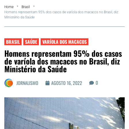
Home
Brasil
FLA Araru 2026
Homens representam 95% dos casos de varíola dos macacos no Brasil, diz
Ministério da Saúde
Araruama
Região dos Lagos
BRASIL
SAÚDE
VARÍOLA DOS MACACOS
Homens representam 95% dos casos
Agenda Cultural
de varíola dos macacos no Brasil, diz
Ministério da Saúde
Colunistas
0
JORNALISMO
AGOSTO 16, 2022
Matérias Exclusivas