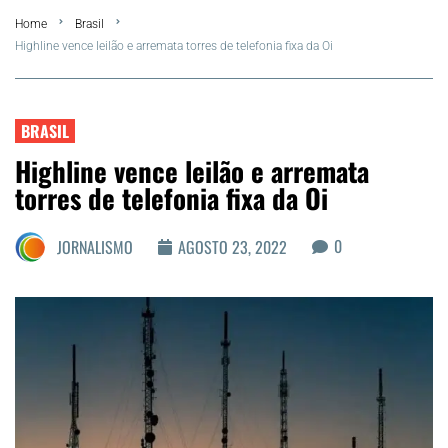
Home
Brasil
Summer
Highline vence leilão e arremata torres de telefonia fixa da Oi
Araruama
BRASIL
Região dos Lagos
Highline vence leilão e arremata
torres de telefonia fixa da Oi
Agenda Cultural
0
JORNALISMO
AGOSTO 23, 2022
Colunistas
Matérias Exclusivas