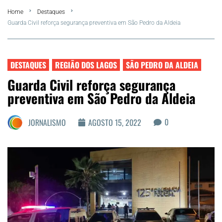
Home
Destaques
FLA Araru 2026
Guarda Civil reforça segurança preventiva em São Pedro da Aldeia
Araruama
DESTAQUES
REGIÃO DOS LAGOS
SÃO PEDRO DA ALDEIA
Região dos Lagos
Guarda Civil reforça segurança
preventiva em São Pedro da Aldeia
Agenda Cultural
0
JORNALISMO
AGOSTO 15, 2022
Colunistas
Matérias Exclusivas