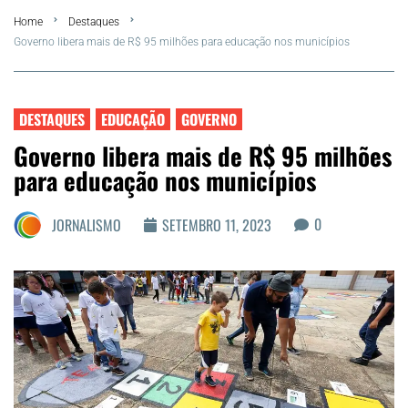
Home
Destaques
FLA Araru 2026
Governo libera mais de R$ 95 milhões para educação nos municípios
Araruama
DESTAQUES
EDUCAÇÃO
GOVERNO
Região dos Lagos
Governo libera mais de R$ 95 milhões
para educação nos municípios
Agenda Cultural
0
JORNALISMO
SETEMBRO 11, 2023
Colunistas
Matérias Exclusivas