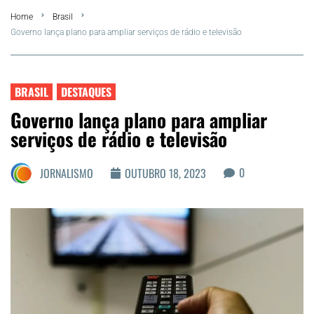
Home
Brasil
Summer
Governo lança plano para ampliar serviços de rádio e televisão
Araruama
BRASIL
DESTAQUES
Região dos Lagos
Governo lança plano para ampliar
serviços de rádio e televisão
Agenda Cultural
0
JORNALISMO
OUTUBRO 18, 2023
Colunistas
Matérias Exclusivas