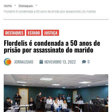
Home
Destaques
FLA Araru 2026
Flordelis é condenada a 50 anos de prisão por assassinato do marido
Araruama
DESTAQUES
ESTADO
JUSTIÇA
Região dos Lagos
Flordelis é condenada a 50 anos de
prisão por assassinato do marido
Agenda Cultural
0
JORNALISMO
NOVEMBRO 13, 2022
Colunistas
Matérias Exclusivas