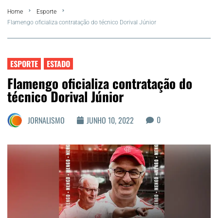
Home
Esporte
FLA Araru 2026
Flamengo oficializa contratação do técnico Dorival Júnior
Araruama
ESPORTE
ESTADO
Região dos Lagos
Flamengo oficializa contratação do
técnico Dorival Júnior
Agenda Cultural
0
JORNALISMO
JUNHO 10, 2022
Colunistas
Matérias Exclusivas