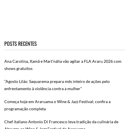
POSTS RECENTES
Ana Carolina, Xamã e Mart’nália vão agitar a FLA Araru 2026 com
shows gratuitos
“Agosto Lilás: Saquarema prepara mês inteiro de ações pelo
enfrentamento à violência contra a mulher”
Começa hoje em Araruama o Wine & Jazz Festival; confira a
programação completa
Chef italiano Antonio Di Francesco leva tradição da culinária de
Abruzzo ao Wine & Jazz Festival de Araruama