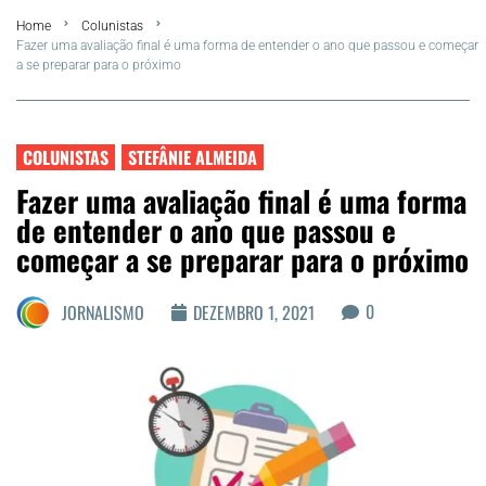
Home
Colunistas
FLA Araru 2026
Fazer uma avaliação final é uma forma de entender o ano que passou e começar
a se preparar para o próximo
Araruama
Região dos Lagos
COLUNISTAS
STEFÂNIE ALMEIDA
Fazer uma avaliação final é uma forma
Agenda Cultural
de entender o ano que passou e
começar a se preparar para o próximo
Colunistas
0
JORNALISMO
DEZEMBRO 1, 2021
Matérias Exclusivas