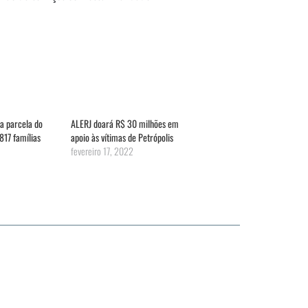
a parcela do
ALERJ doará R$ 30 milhões em
817 famílias
apoio às vítimas de Petrópolis
fevereiro 17, 2022