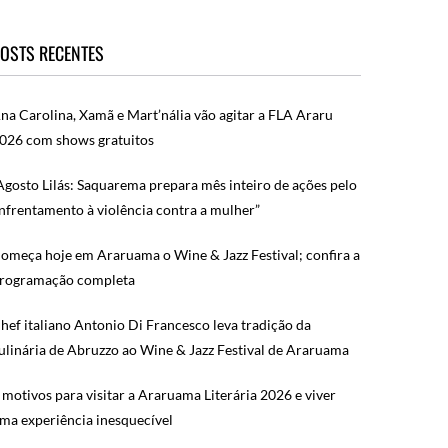
OSTS RECENTES
na Carolina, Xamã e Mart’nália vão agitar a FLA Araru
026 com shows gratuitos
Agosto Lilás: Saquarema prepara mês inteiro de ações pelo
nfrentamento à violência contra a mulher”
omeça hoje em Araruama o Wine & Jazz Festival; confira a
rogramação completa
hef italiano Antonio Di Francesco leva tradição da
ulinária de Abruzzo ao Wine & Jazz Festival de Araruama
 motivos para visitar a Araruama Literária 2026 e viver
ma experiência inesquecível