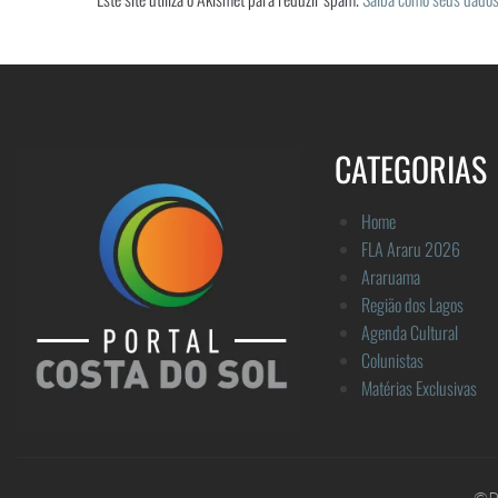
CATEGORIAS
Home
FLA Araru 2026
Araruama
Região dos Lagos
Agenda Cultural
Colunistas
Matérias Exclusivas