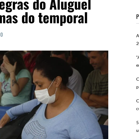
regras do Aluguel
imas do temporal
P
0
A
2
“
e
C
p
C
c
5
u