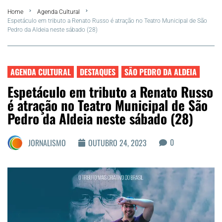
Home
Agenda Cultural
Summer
Espetáculo em tributo a Renato Russo é atração no Teatro Municipal de São
Pedro da Aldeia neste sábado (28)
Araruama
Região dos Lagos
AGENDA CULTURAL
DESTAQUES
SÃO PEDRO DA ALDEIA
Espetáculo em tributo a Renato Russo
Agenda Cultural
é atração no Teatro Municipal de São
Pedro da Aldeia neste sábado (28)
Colunistas
0
JORNALISMO
OUTUBRO 24, 2023
Matérias Exclusivas