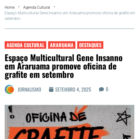
Home
Agenda Cultural
FLA Araru 2026
Espaço Multicultural Gene Insanno em Araruama promove oficina de grafite em
setembro
Araruama
Região dos Lagos
AGENDA CULTURAL
ARARUAMA
DESTAQUES
Espaço Multicultural Gene Insanno
Agenda Cultural
em Araruama promove oficina de
grafite em setembro
Colunistas
0
JORNALISMO
SETEMBRO 4, 2025
Matérias Exclusivas