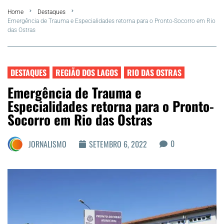
Home
Destaques
FLA Araru 2026
Emergência de Trauma e Especialidades retorna para o Pronto-Socorro em Rio
das Ostras
Araruama
Região dos Lagos
DESTAQUES
REGIÃO DOS LAGOS
RIO DAS OSTRAS
Emergência de Trauma e
Agenda Cultural
Especialidades retorna para o Pronto-
Socorro em Rio das Ostras
Colunistas
0
JORNALISMO
SETEMBRO 6, 2022
Matérias Exclusivas