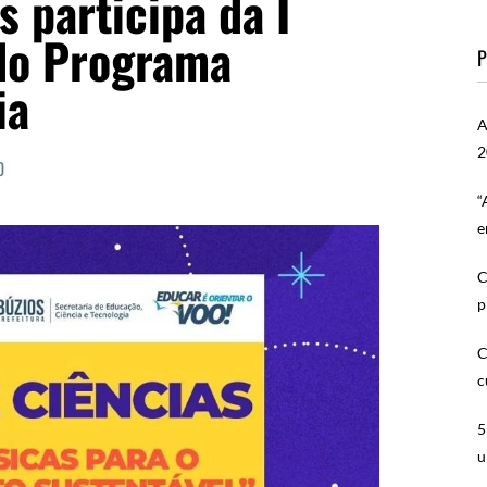
 participa da I
 do Programa
P
ia
A
2
0
“
e
C
p
C
c
5
u