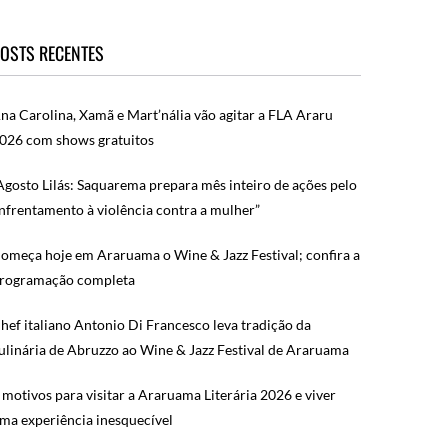
OSTS RECENTES
na Carolina, Xamã e Mart’nália vão agitar a FLA Araru
026 com shows gratuitos
Agosto Lilás: Saquarema prepara mês inteiro de ações pelo
nfrentamento à violência contra a mulher”
omeça hoje em Araruama o Wine & Jazz Festival; confira a
rogramação completa
hef italiano Antonio Di Francesco leva tradição da
ulinária de Abruzzo ao Wine & Jazz Festival de Araruama
 motivos para visitar a Araruama Literária 2026 e viver
ma experiência inesquecível