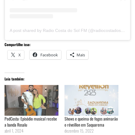
A post shared by Radio Costa do Sol FM (@radiocostadosoloficial)
Compartilhe isso:
X
Facebook
Mais
Leia também:
PodCosta: Episódio musical recebe
Shows e queima de fogos animarão
a banda Rosalu
o réveillon em Saquarema
abril 1, 2024
dezembro 15, 2022