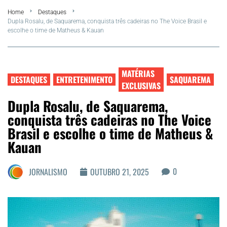
Home
Destaques
FLA Araru 2026
Dupla Rosalu, de Saquarema, conquista três cadeiras no The Voice Brasil e
escolhe o time de Matheus & Kauan
Araruama
Região dos Lagos
MATÉRIAS
DESTAQUES
ENTRETENIMENTO
SAQUAREMA
EXCLUSIVAS
Agenda Cultural
Dupla Rosalu, de Saquarema,
conquista três cadeiras no The Voice
Colunistas
Brasil e escolhe o time de Matheus &
Kauan
Matérias Exclusivas
0
JORNALISMO
OUTUBRO 21, 2025