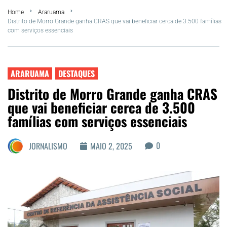
Home
Araruama
FLA Araru 2026
Distrito de Morro Grande ganha CRAS que vai beneficiar cerca de 3.500 famílias
com serviços essenciais
Araruama
Região dos Lagos
ARARUAMA
DESTAQUES
Distrito de Morro Grande ganha CRAS
Agenda Cultural
que vai beneficiar cerca de 3.500
famílias com serviços essenciais
Colunistas
0
JORNALISMO
MAIO 2, 2025
Matérias Exclusivas