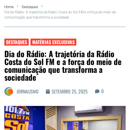
Home
Destaques
FLA Araru 2026
Dia do Rádio: A trajetória da Rádio Costa do Sol FM e a força do meio de
comunicação que transforma a sociedade
Araruama
Região dos Lagos
DESTAQUES
MATÉRIAS EXCLUSIVAS
Dia do Rádio: A trajetória da Rádio
Agenda Cultural
Costa do Sol FM e a força do meio de
comunicação que transforma a
Colunistas
sociedade
Matérias Exclusivas
0
JORNALISMO
SETEMBRO 25, 2025