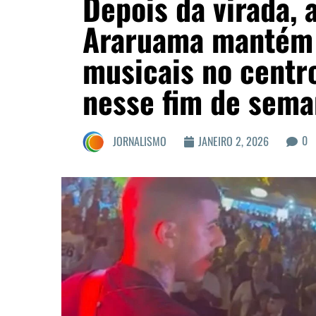
Depois da virada, 
Araruama mantém 
musicais no centro
nesse fim de sem
0
JORNALISMO
JANEIRO 2, 2026