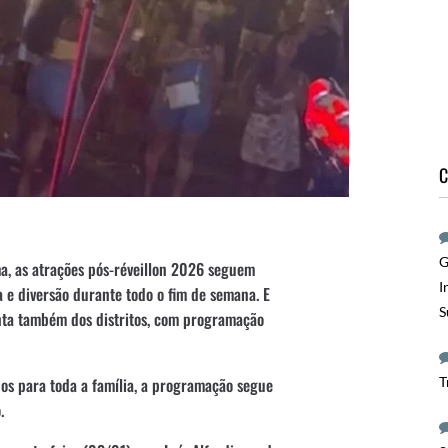
C
G
a, as atrações pós-réveillon 2026 seguem
I
 e diversão durante todo o fim de semana. E
S
onta também dos distritos, com programação
T
os para toda a família, a programação segue
.