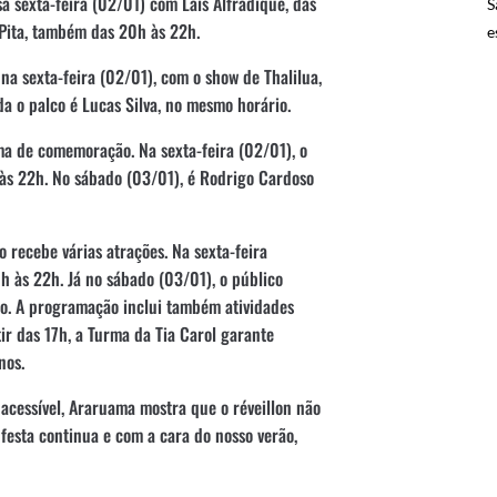
 sexta-feira (02/01) com Laís Alfradique, das
S
 Pita, também das 20h às 22h.
e
 na sexta-feira (02/01), com o show de Thalilua,
 o palco é Lucas Silva, no mesmo horário.
ma de comemoração. Na sexta-feira (02/01), o
às 22h. No sábado (03/01), é Rodrigo Cardoso
 recebe várias atrações. Na sexta-feira
h às 22h. Já no sábado (03/01), o público
o. A programação inclui também atividades
tir das 17h, a Turma da Tia Carol garante
nos.
cessível, Araruama mostra que o réveillon não
festa continua e com a cara do nosso verão,