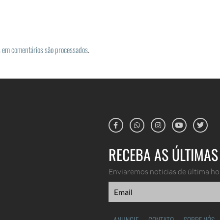
 em comentários são processados
.
RECEBA AS ÚLTIMAS 
Enviaremos noticias de última hor