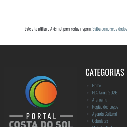
Este site utiliza o Akismet para reduzir spam.
Saiba como seus dados
CATEGORIAS
Home
FLA Araru 2026
Araruama
Região dos Lagos
Agenda Cultural
Colunistas