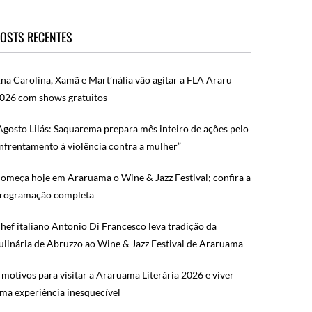
OSTS RECENTES
na Carolina, Xamã e Mart’nália vão agitar a FLA Araru
026 com shows gratuitos
Agosto Lilás: Saquarema prepara mês inteiro de ações pelo
nfrentamento à violência contra a mulher”
omeça hoje em Araruama o Wine & Jazz Festival; confira a
rogramação completa
hef italiano Antonio Di Francesco leva tradição da
ulinária de Abruzzo ao Wine & Jazz Festival de Araruama
 motivos para visitar a Araruama Literária 2026 e viver
ma experiência inesquecível