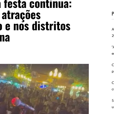
a festa continua:
atrações
P
 e nos distritos
A
ana
2
“
e
C
p
C
c
5
u