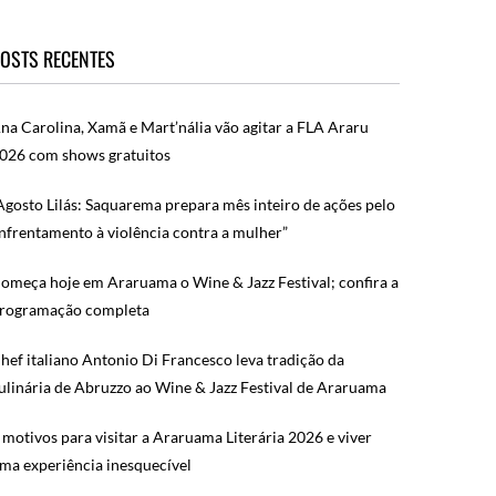
OSTS RECENTES
na Carolina, Xamã e Mart’nália vão agitar a FLA Araru
026 com shows gratuitos
Agosto Lilás: Saquarema prepara mês inteiro de ações pelo
nfrentamento à violência contra a mulher”
omeça hoje em Araruama o Wine & Jazz Festival; confira a
rogramação completa
hef italiano Antonio Di Francesco leva tradição da
ulinária de Abruzzo ao Wine & Jazz Festival de Araruama
 motivos para visitar a Araruama Literária 2026 e viver
ma experiência inesquecível