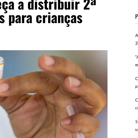
a a distribuir 2ª
s para crianças
P
A
2
“
e
C
p
C
c
5
u