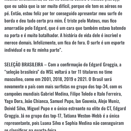
que eu sabia que ia ser muito difícil, porque ele tem os aéreos no
pé. Então, estou feliz por ter conseguido apresentar meu surfe de
borda e deu tudo certo pra mim. É triste pelo Mateus, mas fico
amarradão pelo Edgard, que é um cara que também estava batendo
na porta e é muito batalhador. A história de vida dele é incrível e
merece demais. Infelizmente, um fica de fora. O surfe é um esporte
individual e eu fiz minha parte”.
SELEÇÃO BRASILEIRA – Com a confirmação do Edgard Groggia, a
“seleção brasileira” da WSL voltará a ter 11 titulares no time
masculino, como em 2001, 2018, 2019 e 2021. O Brasil será
novamente o país com mais surfistas no grupo dos top-34, com os
campeões mundiais Gabriel Medina, Filipe Toledo e Italo Ferreira,
Yago Dora, João Chianca, Samuel Pupo, Ian Gouveia, Alejo Muniz,
Deivid Silva, Miguel Pupo e o único estreante na elite do CT, Edgard
Groggia. Já no grupo das top-17, Tatiana Weston-Webb é a única
representante, pois Luana Silva e Sophia Medina não conseguiram
se classificar na quarta-feira.