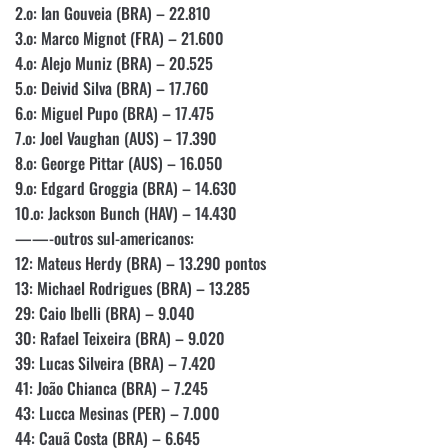
2.o: Ian Gouveia (BRA) – 22.810
3.o: Marco Mignot (FRA) – 21.600
4.o: Alejo Muniz (BRA) – 20.525
5.o: Deivid Silva (BRA) – 17.760
6.o: Miguel Pupo (BRA) – 17.475
7.o: Joel Vaughan (AUS) – 17.390
8.o: George Pittar (AUS) – 16.050
9.o: Edgard Groggia (BRA) – 14.630
10.o: Jackson Bunch (HAV) – 14.430
——-outros sul-americanos:
12: Mateus Herdy (BRA) – 13.290 pontos
13: Michael Rodrigues (BRA) – 13.285
29: Caio Ibelli (BRA) – 9.040
30: Rafael Teixeira (BRA) – 9.020
39: Lucas Silveira (BRA) – 7.420
41: João Chianca (BRA) – 7.245
43: Lucca Mesinas (PER) – 7.000
44: Cauã Costa (BRA) – 6.645