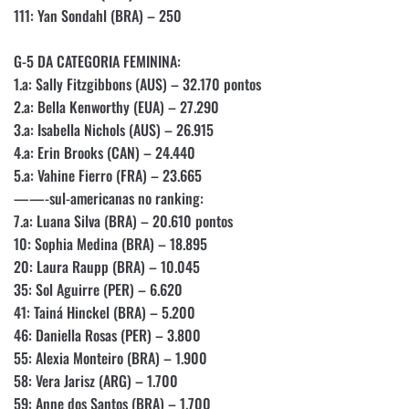
111: Yan Sondahl (BRA) – 250
G-5 DA CATEGORIA FEMININA:
1.a: Sally Fitzgibbons (AUS) – 32.170 pontos
2.a: Bella Kenworthy (EUA) – 27.290
3.a: Isabella Nichols (AUS) – 26.915
4.a: Erin Brooks (CAN) – 24.440
5.a: Vahine Fierro (FRA) – 23.665
——-sul-americanas no ranking:
7.a: Luana Silva (BRA) – 20.610 pontos
10: Sophia Medina (BRA) – 18.895
20: Laura Raupp (BRA) – 10.045
35: Sol Aguirre (PER) – 6.620
41: Tainá Hinckel (BRA) – 5.200
46: Daniella Rosas (PER) – 3.800
55: Alexia Monteiro (BRA) – 1.900
58: Vera Jarisz (ARG) – 1.700
59: Anne dos Santos (BRA) – 1.700