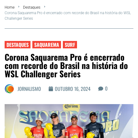
Home
Destaques
FLA Araru 2026
Corona Saquarema Pro é encerrado com recorde do Brasil na história do WSL
Challenger Series
Araruama
Região dos Lagos
DESTAQUES
SAQUAREMA
SURF
Corona Saquarema Pro é encerrado
Agenda Cultural
com recorde do Brasil na história do
WSL Challenger Series
Colunistas
0
JORNALISMO
OUTUBRO 16, 2024
Matérias Exclusivas