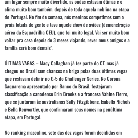
um lugar sempre muito divertido, as ondas estavam ótimas e o
clima muito bom também, depois de toda aquela neblina na etapa
de Portugal. No fim de semana, nós meninas competimos com a
praia lotada de gente e teve aquele show de aviões (demonstração
aérea da Esquadrilha CEU), que foi muito legal. Vai ser muito bom
voltar pra casa depois de 3 meses viajando, rever meus amigos e a
família será bom demais”.
ÚLTIMAS VAGAS – Macy Callaghan já fez parte do CT, mas já
chegou no Brasil sem chances na briga pelas duas últimas vagas
que restavam definir no G-5 do Challenger Series. No Corona
Saquarema apresentado por Banco do Brasil, festejaram
classificação a canadense Erin Brooks e a francesa Vahine Fierro,
que se juntaram às australianas Sally Fitzgibbons, Isabella Nichols
e Bella Kenworthy, que confirmaram seus nomes na penúltima
etapa, em Portugal.
No ranking masculino, sete das dez vagas foram decididas em