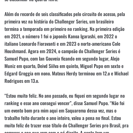
Além do recorde de seis classificados pelo circuito de acesso, pela
primeira vez na história do Challenger Series, um brasileiro
termina a temporada em primeiro no ranking. Na primeira edição
em 2021, o número 1 foi o japonês Kanoa Igarashi, em 2022 o
italiano Leonardo Fioravanti e em 2023 o norte-americano Cole
Houshmand. Agora em 2024, o campeão do Challenger Series é
Samuel Pupo, com Ian Gouveia ficando em segundo lugar, Alejo
Muniz em quarto, Deivd Siilva em quinto, Miguel Pupo em sexto e
Edgard Groggia em nono. Mateus Herdy terminou em 12.o e Michael
Rodrigues em 13.o.
“Estou muito feliz. No ano passado, eu fiquei em segundo lugar no
ranking e esse ano consegui vencer”, disse Samuel Pupo. “Não foi
um evento bom pra mim aqui em Saquarema dessa vez, mas o
trabalho feito durante o ano inteiro, valeu a pena no final. Estou
muito feliz de trazer esse título do Challenger Series pro Brasil, pra
começar o ano que vem com o pé direito. A gente tem um