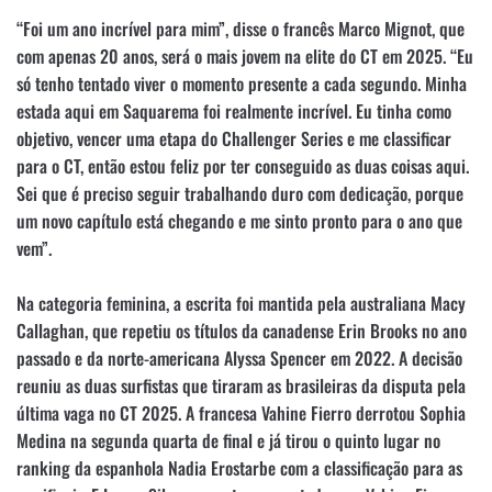
“Foi um ano incrível para mim”, disse o francês Marco Mignot, que
com apenas 20 anos, será o mais jovem na elite do CT em 2025. “Eu
só tenho tentado viver o momento presente a cada segundo. Minha
estada aqui em Saquarema foi realmente incrível. Eu tinha como
objetivo, vencer uma etapa do Challenger Series e me classificar
para o CT, então estou feliz por ter conseguido as duas coisas aqui.
Sei que é preciso seguir trabalhando duro com dedicação, porque
um novo capítulo está chegando e me sinto pronto para o ano que
vem”.
Na categoria feminina, a escrita foi mantida pela australiana Macy
Callaghan, que repetiu os títulos da canadense Erin Brooks no ano
passado e da norte-americana Alyssa Spencer em 2022. A decisão
reuniu as duas surfistas que tiraram as brasileiras da disputa pela
última vaga no CT 2025. A francesa Vahine Fierro derrotou Sophia
Medina na segunda quarta de final e já tirou o quinto lugar no
ranking da espanhola Nadia Erostarbe com a classificação para as