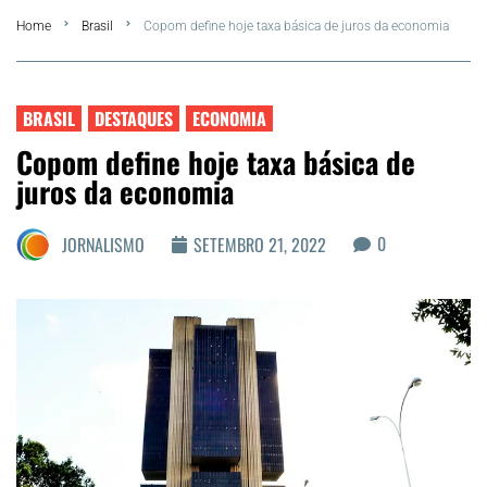
Home
Brasil
Copom define hoje taxa básica de juros da economia
FLA Araru 2026
Araruama
BRASIL
DESTAQUES
ECONOMIA
Copom define hoje taxa básica de
Região dos Lagos
juros da economia
Agenda Cultural
0
JORNALISMO
SETEMBRO 21, 2022
Colunistas
Matérias Exclusivas