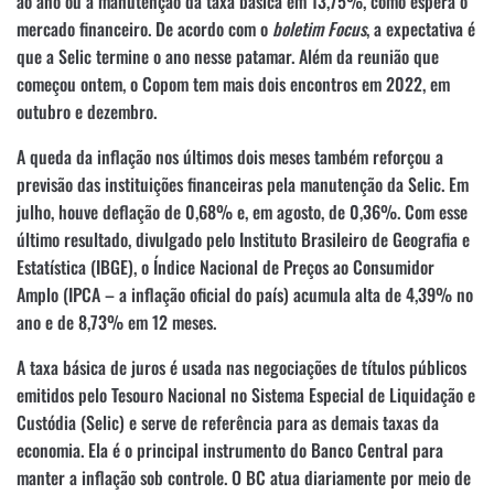
ao ano ou a manutenção da taxa básica em 13,75%, como espera o
mercado financeiro. De acordo com o
boletim Focus
, a expectativa é
que a Selic termine o ano nesse patamar. Além da reunião que
começou ontem, o Copom tem mais dois encontros em 2022, em
outubro e dezembro.
A queda da inflação nos últimos dois meses também reforçou a
previsão das instituições financeiras pela manutenção da Selic. Em
julho, houve deflação de 0,68% e, em agosto, de 0,36%. Com esse
último resultado, divulgado pelo Instituto Brasileiro de Geografia e
Estatística (IBGE), o Índice Nacional de Preços ao Consumidor
Amplo (IPCA – a inflação oficial do país) acumula alta de 4,39% no
ano e de 8,73% em 12 meses.
A taxa básica de juros é usada nas negociações de títulos públicos
emitidos pelo Tesouro Nacional no Sistema Especial de Liquidação e
Custódia (Selic) e serve de referência para as demais taxas da
economia. Ela é o principal instrumento do Banco Central para
manter a inflação sob controle. O BC atua diariamente por meio de