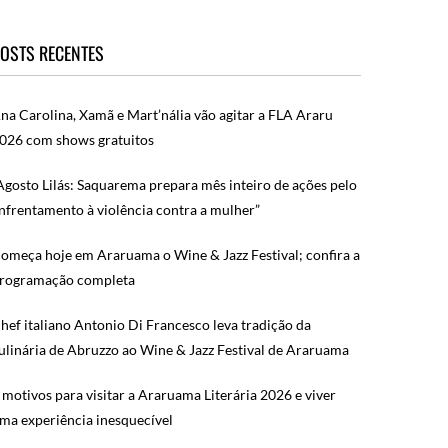
OSTS RECENTES
na Carolina, Xamã e Mart’nália vão agitar a FLA Araru
026 com shows gratuitos
Agosto Lilás: Saquarema prepara mês inteiro de ações pelo
nfrentamento à violência contra a mulher”
omeça hoje em Araruama o Wine & Jazz Festival; confira a
rogramação completa
hef italiano Antonio Di Francesco leva tradição da
ulinária de Abruzzo ao Wine & Jazz Festival de Araruama
 motivos para visitar a Araruama Literária 2026 e viver
ma experiência inesquecível