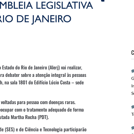
C
stado do Rio de Janeiro (Alerj) vai realizar,
ara debater sobre a atenção integral às pessoas
G
h, na sala 1801 do Edifício Lúcio Costa – sede
I
S
 voltadas para pessoa com doenças raras.
reocupar com o tratamento adequado de forma
T
putada Martha Rocha (PDT).
e (SES) e de Ciência e Tecnologia participarão