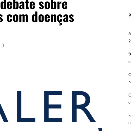
 debate sobre
as com doenças
P
A
2
0
“
e
C
p
C
c
5
u