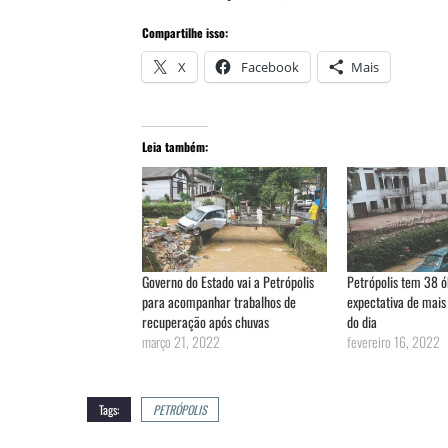
Compartilhe isso:
X
Facebook
Mais
Leia também:
Governo do Estado vai a Petrópolis
Petrópolis tem 38 ó
para acompanhar trabalhos de
expectativa de mais
recuperação após chuvas
do dia
março 21, 2022
fevereiro 16, 2022
Tags:
PETRÓPOLIS