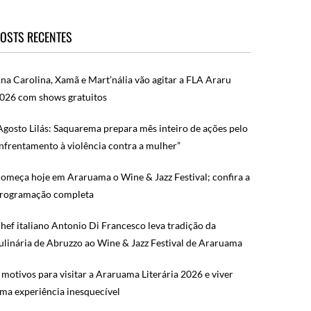
OSTS RECENTES
na Carolina, Xamã e Mart’nália vão agitar a FLA Araru
026 com shows gratuitos
Agosto Lilás: Saquarema prepara mês inteiro de ações pelo
nfrentamento à violência contra a mulher”
omeça hoje em Araruama o Wine & Jazz Festival; confira a
rogramação completa
hef italiano Antonio Di Francesco leva tradição da
ulinária de Abruzzo ao Wine & Jazz Festival de Araruama
 motivos para visitar a Araruama Literária 2026 e viver
ma experiência inesquecível