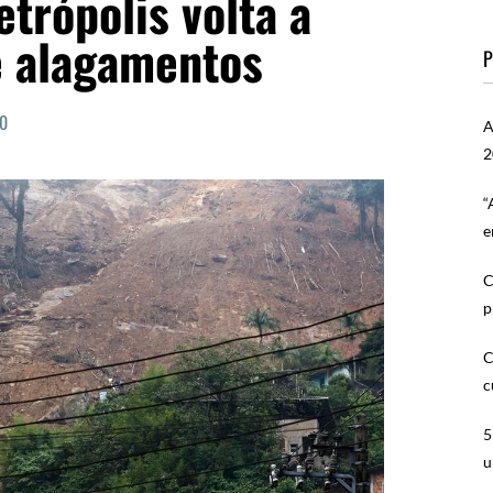
trópolis volta a
e alagamentos
P
0
A
2
“
e
C
p
C
c
5
u