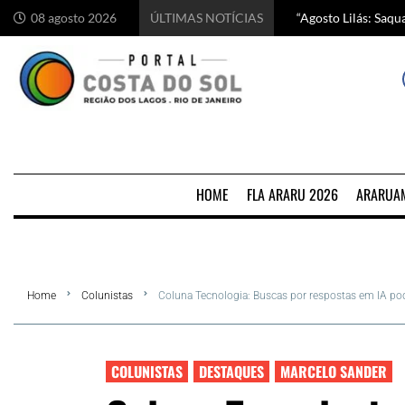
“Agosto Lilás: Saq
Começa hoje em Ara
Chef italiano Anton
5 motivos para visi
08 agosto 2026
ÚLTIMAS NOTÍCIAS
HOME
FLA ARARU 2026
ARARUA
Home
Colunistas
Coluna Tecnologia: Buscas por respostas em IA p
COLUNISTAS
DESTAQUES
MARCELO SANDER