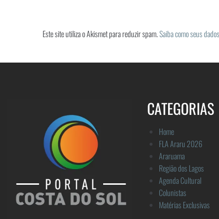
Este site utiliza o Akismet para reduzir spam.
Saiba como seus dados
CATEGORIAS
Home
FLA Araru 2026
Araruama
Região dos Lagos
Agenda Cultural
Colunistas
Matérias Exclusivas