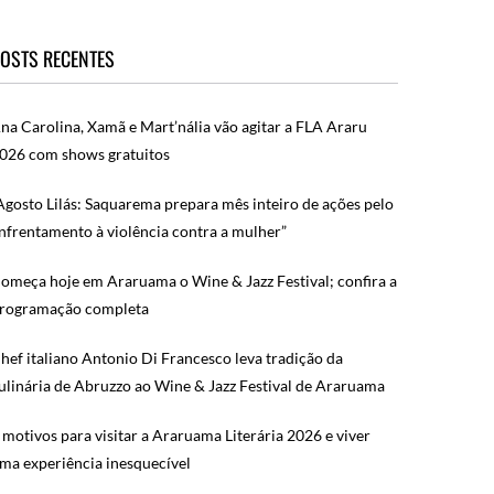
OSTS RECENTES
na Carolina, Xamã e Mart’nália vão agitar a FLA Araru
026 com shows gratuitos
Agosto Lilás: Saquarema prepara mês inteiro de ações pelo
nfrentamento à violência contra a mulher”
omeça hoje em Araruama o Wine & Jazz Festival; confira a
rogramação completa
hef italiano Antonio Di Francesco leva tradição da
ulinária de Abruzzo ao Wine & Jazz Festival de Araruama
 motivos para visitar a Araruama Literária 2026 e viver
ma experiência inesquecível