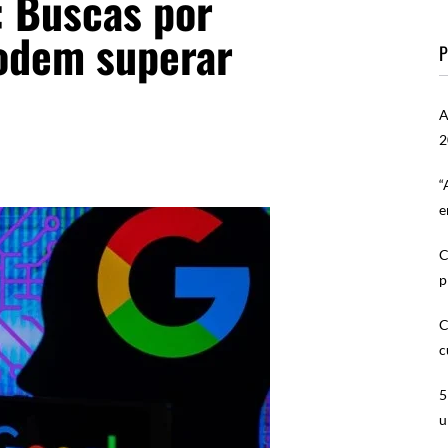
: Buscas por
odem superar
P
A
2
“
e
C
p
C
c
5
u