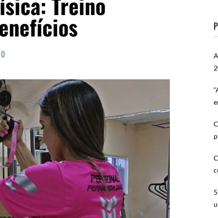
sica: Treino
enefícios
P
0
A
2
“
e
C
p
C
c
5
u