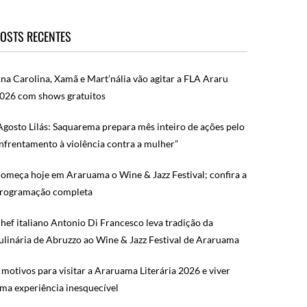
OSTS RECENTES
na Carolina, Xamã e Mart’nália vão agitar a FLA Araru
026 com shows gratuitos
Agosto Lilás: Saquarema prepara mês inteiro de ações pelo
nfrentamento à violência contra a mulher”
omeça hoje em Araruama o Wine & Jazz Festival; confira a
rogramação completa
hef italiano Antonio Di Francesco leva tradição da
ulinária de Abruzzo ao Wine & Jazz Festival de Araruama
 motivos para visitar a Araruama Literária 2026 e viver
ma experiência inesquecível