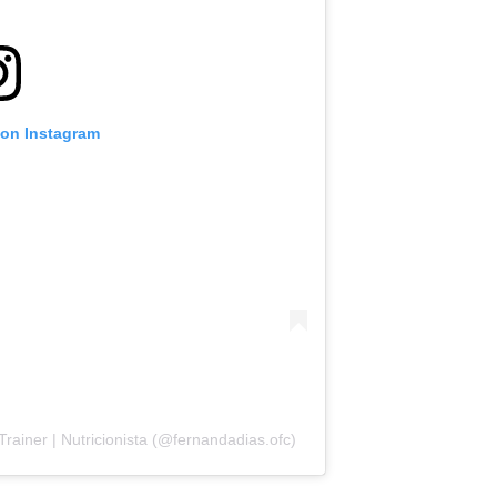
 on Instagram
rainer | Nutricionista (@fernandadias.ofc)