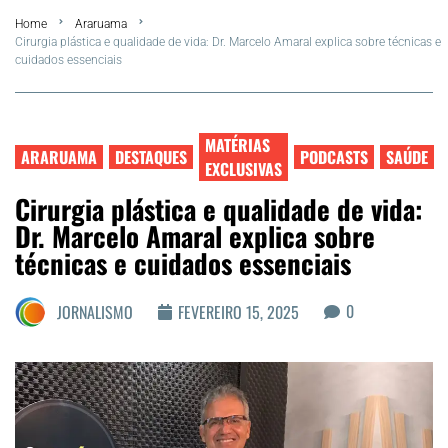
Home
Araruama
Summer
Cirurgia plástica e qualidade de vida: Dr. Marcelo Amaral explica sobre técnicas e
cuidados essenciais
Araruama
Região dos Lagos
MATÉRIAS
ARARUAMA
DESTAQUES
PODCASTS
SAÚDE
EXCLUSIVAS
Agenda Cultural
Cirurgia plástica e qualidade de vida:
Dr. Marcelo Amaral explica sobre
Colunistas
técnicas e cuidados essenciais
Matérias Exclusivas
0
JORNALISMO
FEVEREIRO 15, 2025