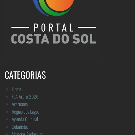
CATEGORIAS
Home
FLA Araru 2026
Araruama
Região dos Lagos
Agenda Cultural
Colunistas
Matérias Exclusivas