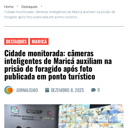
Home
Destaques
FLA Araru 2026
Cidade monitorada: câmeras inteligentes de Maricá auxiliam na prisão de
foragido após foto publicada em ponto turístico
Araruama
Região dos Lagos
DESTAQUES
MARICÁ
Cidade monitorada: câmeras
Agenda Cultural
inteligentes de Maricá auxiliam na
prisão de foragido após foto
Colunistas
publicada em ponto turístico
Matérias Exclusivas
0
JORNALISMO
DEZEMBRO 8, 2025