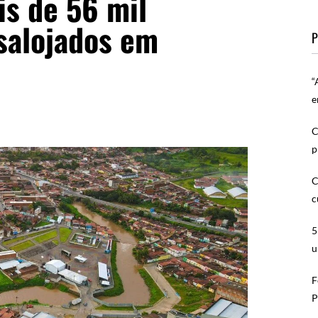
s de 56 mil
salojados em
P
“
e
C
p
C
c
5
u
F
P