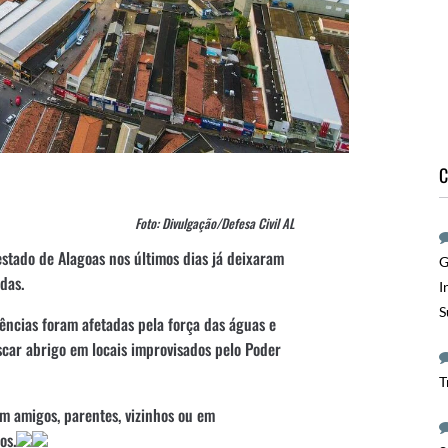
C
Foto: Divulgação/Defesa Civil AL
estado de Alagoas nos últimos dias já deixaram
G
das.
I
S
idências foram afetadas pela força das águas e
scar abrigo em locais improvisados pelo Poder
T
m amigos, parentes, vizinhos ou em
os.