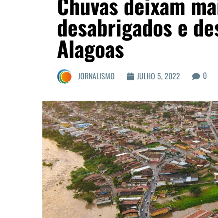
Chuvas deixam mai
desabrigados e de
Alagoas
0
JORNALISMO
JULHO 5, 2022