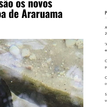
são os novos
oa de Araruama
P
A
2
“
e
C
p
C
c
5
u