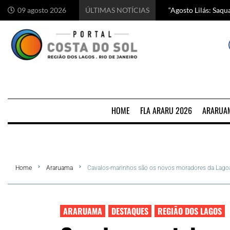
“Agosto Lilás: Saq
Começa hoje em Ara
Chef italiano Anton
5 motivos para visi
09 agosto 2026
ÚLTIMAS NOTÍCIAS
HOME
FLA ARARU 2026
ARARUA
Home
Araruama
Cavalos-marinhos são os novos moradores da Lago
ARARUAMA
DESTAQUES
REGIÃO DOS LAGOS