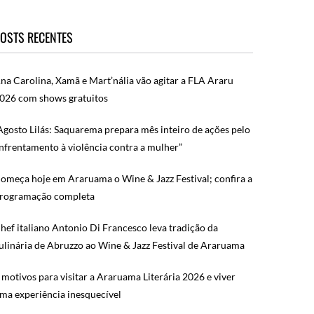
OSTS RECENTES
na Carolina, Xamã e Mart’nália vão agitar a FLA Araru
026 com shows gratuitos
Agosto Lilás: Saquarema prepara mês inteiro de ações pelo
nfrentamento à violência contra a mulher”
omeça hoje em Araruama o Wine & Jazz Festival; confira a
rogramação completa
hef italiano Antonio Di Francesco leva tradição da
ulinária de Abruzzo ao Wine & Jazz Festival de Araruama
 motivos para visitar a Araruama Literária 2026 e viver
ma experiência inesquecível