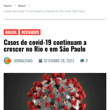
Home
Brasil
FLA Araru 2026
Casos de covid-19 continuam a crescer no Rio e em São Paulo
Araruama
BRASIL
DESTAQUES
Região dos Lagos
Casos de covid-19 continuam a
crescer no Rio e em São Paulo
Agenda Cultural
0
JORNALISMO
SETEMBRO 28, 2023
Colunistas
Matérias Exclusivas