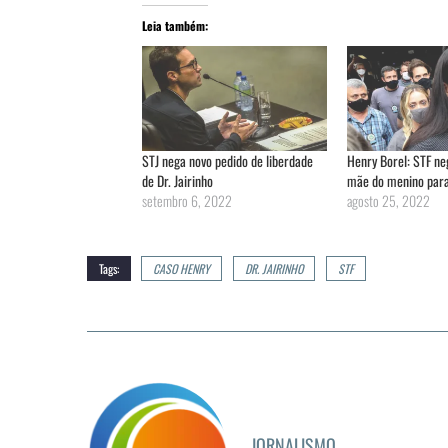
Leia também:
STJ nega novo pedido de liberdade
Henry Borel: STF ne
de Dr. Jairinho
mãe do menino para 
setembro 6, 2022
agosto 25, 2022
Tags:
CASO HENRY
DR. JAIRINHO
STF
JORNALISMO