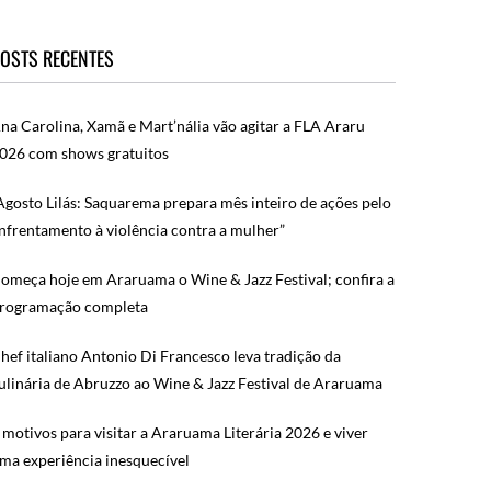
OSTS RECENTES
na Carolina, Xamã e Mart’nália vão agitar a FLA Araru
026 com shows gratuitos
Agosto Lilás: Saquarema prepara mês inteiro de ações pelo
nfrentamento à violência contra a mulher”
omeça hoje em Araruama o Wine & Jazz Festival; confira a
rogramação completa
hef italiano Antonio Di Francesco leva tradição da
ulinária de Abruzzo ao Wine & Jazz Festival de Araruama
 motivos para visitar a Araruama Literária 2026 e viver
ma experiência inesquecível