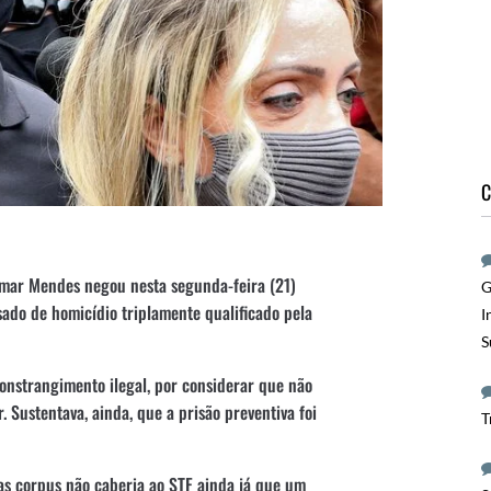
C
lmar Mendes negou nesta segunda-feira (21)
G
sado de homicídio triplamente qualificado pela
I
S
nstrangimento ilegal, por considerar que não
. Sustentava, ainda, que a prisão preventiva foi
T
as corpus não caberia ao STF ainda já que um