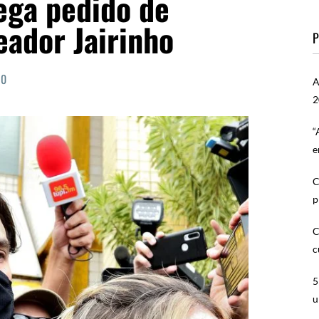
ega pedido de
eador Jairinho
P
0
A
2
“
e
C
p
C
c
5
u