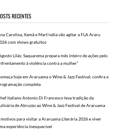
OSTS RECENTES
na Carolina, Xamã e Mart’nália vão agitar a FLA Araru
026 com shows gratuitos
Agosto Lilás: Saquarema prepara mês inteiro de ações pelo
nfrentamento à violência contra a mulher”
omeça hoje em Araruama o Wine & Jazz Festival; confira a
rogramação completa
hef italiano Antonio Di Francesco leva tradição da
ulinária de Abruzzo ao Wine & Jazz Festival de Araruama
 motivos para visitar a Araruama Literária 2026 e viver
ma experiência inesquecível