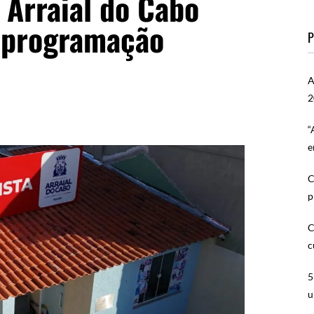
 Arraial do Cabo
m programação
P
A
2
“
e
C
p
C
c
5
u