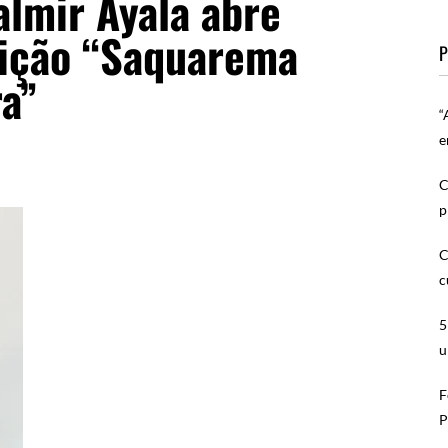
almir Ayala abre
sição “Saquarema
P
ra”
“
e
C
p
C
c
5
u
F
P