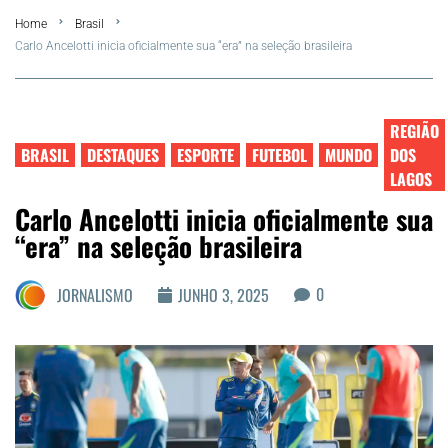
Home
Brasil
Summer
Carlo Ancelotti inicia oficialmente sua “era” na seleção brasileira
Araruama
REGIÃO
Região dos Lagos
BRASIL
DESTAQUES
ESPORTE
FUTEBOL
MUNDO
DOS
LAGOS
Agenda Cultural
Carlo Ancelotti inicia oficialmente sua
“era” na seleção brasileira
Colunistas
0
JORNALISMO
JUNHO 3, 2025
Matérias Exclusivas