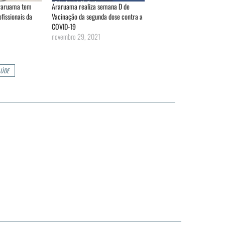
Araruama tem
Araruama realiza semana D de
fissionais da
Vacinação da segunda dose contra a
COVID-19
novembro 29, 2021
ÚDE