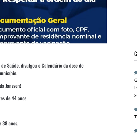
C
 de Saúde, divulgou o Calendário da dose de
unicípio.
G
da Janssen!
I
S
es de 44 anos.
.
T
e 38 anos.