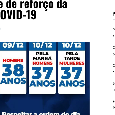
e de reforço da
COVID-19
P
0
“
e
C
p
C
c
5
u
F
P