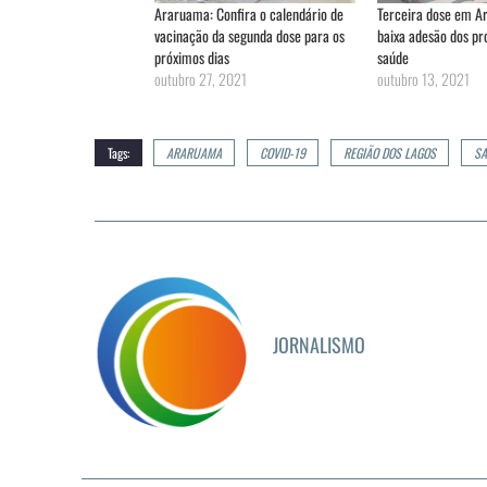
Araruama: Confira o calendário de
Terceira dose em 
vacinação da segunda dose para os
baixa adesão dos pro
próximos dias
saúde
outubro 27, 2021
outubro 13, 2021
Tags:
ARARUAMA
COVID-19
REGIÃO DOS LAGOS
SA
JORNALISMO