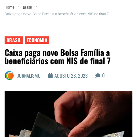
Home
Brasil
FLA Araru 2026
Caixa paga novo Bolsa Família a beneficiários com NIS de final 7
Araruama
BRASIL
ECONOMIA
Região dos Lagos
Caixa paga novo Bolsa Família a
beneficiários com NIS de final 7
Agenda Cultural
0
JORNALISMO
AGOSTO 28, 2023
Colunistas
Matérias Exclusivas