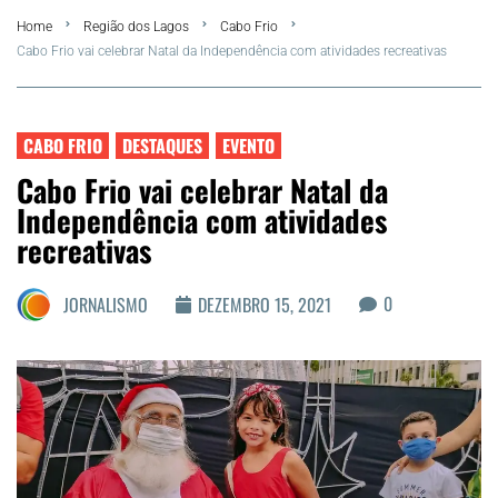
Home
Região dos Lagos
Cabo Frio
FLA Araru 2026
Cabo Frio vai celebrar Natal da Independência com atividades recreativas
Araruama
CABO FRIO
DESTAQUES
EVENTO
Região dos Lagos
Cabo Frio vai celebrar Natal da
Independência com atividades
Agenda Cultural
recreativas
Colunistas
0
JORNALISMO
DEZEMBRO 15, 2021
Matérias Exclusivas