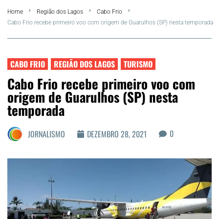
Home
Região dos Lagos
Cabo Frio
Summer
Cabo Frio recebe primeiro voo com origem de Guarulhos (SP) nesta temporada
Araruama
CABO FRIO
REGIÃO DOS LAGOS
TURISMO
Região dos Lagos
Cabo Frio recebe primeiro voo com
origem de Guarulhos (SP) nesta
Agenda Cultural
temporada
Colunistas
0
JORNALISMO
DEZEMBRO 28, 2021
Matérias Exclusivas