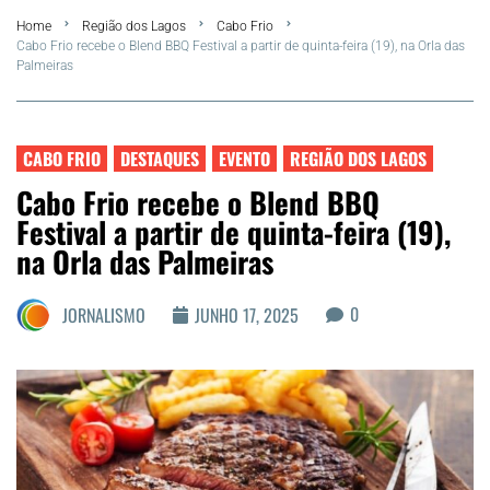
Home
Região dos Lagos
Cabo Frio
FLA Araru 2026
Cabo Frio recebe o Blend BBQ Festival a partir de quinta-feira (19), na Orla das
Palmeiras
Araruama
Região dos Lagos
CABO FRIO
DESTAQUES
EVENTO
REGIÃO DOS LAGOS
Cabo Frio recebe o Blend BBQ
Agenda Cultural
Festival a partir de quinta-feira (19),
na Orla das Palmeiras
Colunistas
0
JORNALISMO
JUNHO 17, 2025
Matérias Exclusivas