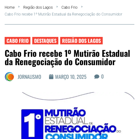
Home
Região dos Lagos
Cabo Frio
FLA Araru 2026
Cabo Frio recebe 1º Mutirão Estadual da Renegociação do Consumidor
Araruama
CABO FRIO
DESTAQUES
REGIÃO DOS LAGOS
Região dos Lagos
Cabo Frio recebe 1º Mutirão Estadual
da Renegociação do Consumidor
Agenda Cultural
0
JORNALISMO
MARÇO 10, 2025
Colunistas
Matérias Exclusivas