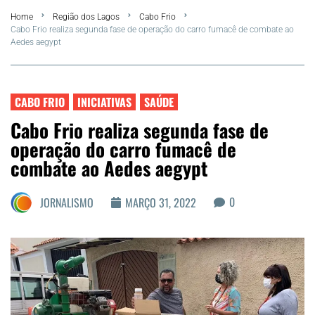
Home
Região dos Lagos
Cabo Frio
FLA Araru 2026
Cabo Frio realiza segunda fase de operação do carro fumacê de combate ao
Aedes aegypt
Araruama
Região dos Lagos
CABO FRIO
INICIATIVAS
SAÚDE
Cabo Frio realiza segunda fase de
Agenda Cultural
operação do carro fumacê de
combate ao Aedes aegypt
Colunistas
0
JORNALISMO
MARÇO 31, 2022
Matérias Exclusivas