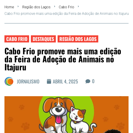
Home
Região dos Lagos
Cabo Frio
FLA Araru 2026
Cabo Frio promove mais uma edição da Feira de Adoção de Animais no Itajuru
Araruama
CABO FRIO
DESTAQUES
REGIÃO DOS LAGOS
Região dos Lagos
Cabo Frio promove mais uma edição
da Feira de Adoção de Animais no
Agenda Cultural
Itajuru
Colunistas
0
JORNALISMO
ABRIL 4, 2025
Matérias Exclusivas