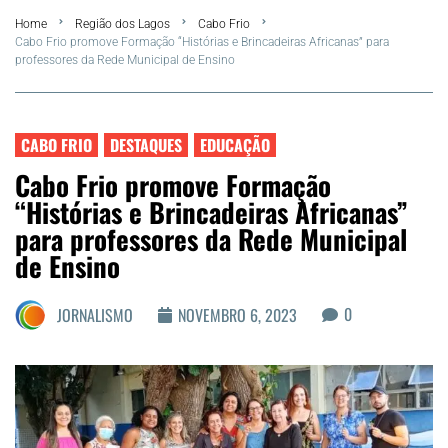
Home
Região dos Lagos
Cabo Frio
FLA Araru 2026
Cabo Frio promove Formação “Histórias e Brincadeiras Africanas” para
professores da Rede Municipal de Ensino
Araruama
Região dos Lagos
CABO FRIO
DESTAQUES
EDUCAÇÃO
Cabo Frio promove Formação
Agenda Cultural
“Histórias e Brincadeiras Africanas”
para professores da Rede Municipal
Colunistas
de Ensino
Matérias Exclusivas
0
JORNALISMO
NOVEMBRO 6, 2023