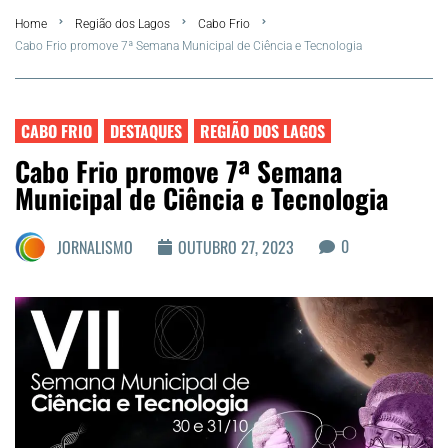
Home
Região dos Lagos
Cabo Frio
FLA Araru 2026
Cabo Frio promove 7ª Semana Municipal de Ciência e Tecnologia
Araruama
CABO FRIO
DESTAQUES
REGIÃO DOS LAGOS
Região dos Lagos
Cabo Frio promove 7ª Semana
Municipal de Ciência e Tecnologia
Agenda Cultural
0
JORNALISMO
OUTUBRO 27, 2023
Colunistas
Matérias Exclusivas