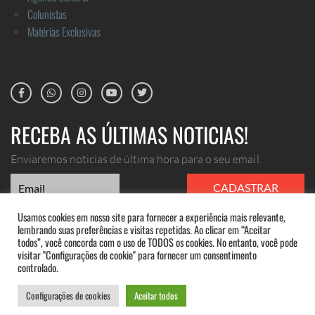
Colunistas
Matérias Exclusivas
RECEBA AS ÚLTIMAS NOTICIAS!
Enviaremos noticias de última hora para o seu email.
CADASTRAR
Usamos cookies em nosso site para fornecer a experiência mais relevante,
lembrando suas preferências e visitas repetidas. Ao clicar em “Aceitar
todos”, você concorda com o uso de TODOS os cookies. No entanto, você pode
visitar "Configurações de cookie" para fornecer um consentimento
ANUNCIE
controlado.
©Portal Costa do Sol. Todos os direitos reservados.
Configurações de cookies
Aceitar todos
CONTATO